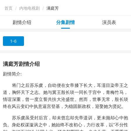
首页
/
内地电视剧
/
满庭芳
剧情介绍
分集剧情
演员表
1-6
满庭芳剧情介绍
剧情简介:
将门之后苏乐虞，自幼便在女帝膝下长大，耳濡目染帝王之
道，胸怀天下之志。她与冀王殷长琰一同长于宫中，青梅竹马，
情谊深重，曾一度立誓共扶大沧盛世。然而，世事无常，殷长琰
终在风云变幻中执意逼宫登基，为稳固新政权，迎娶她为贤妃。
苏乐虞虽受封后宫，却未曾忘却先帝遗训，更未抛却心中抱
负。身处权谋漩涡之中，她始终不改初心，力行改革，以“不分性