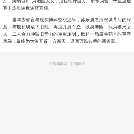
别，海纳百川”为治国大义，顶住朝野阻力，步步为营，于重重迷
雾中逐步逼近逼宫真相。
当年少誓言与现实博弈交织之际，苏乐虞看清权谋背后的深
意，与殷长琰放下旧怨，再度并肩而立，以身涉险，敢为破局之
人。二人合力冲破旧势力的重重压制，掀起一场席卷朝堂的革新
风暴，最终为大沧开辟一方新天，谱写万民共荣的新篇章。
电视指南网
-
回顶部↑