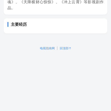
魂》、《天降横财心惊惊》、《冲上云霄》等影视剧作
品。
主要经历
电视指南网
|
回顶部↑