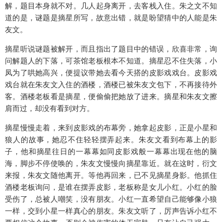
解，题目本身就不对。几人起身离开，去客栈入住。朱之文不知
道的是，谜题是摘星所写，故意出错，就是盼望猜中的人能是朱
友文。
摘星听说谜题被解开，而且指出了题目中的错误，欣喜非常，询
问解题人的下落，可茶馆老板根本不知道。摘星忍不住失落，小
凤为了哄她高兴，便提议带她去看今天搭的皮影戏戏台。皮影戏
戏台就在朱友文入住的酒楼，酒楼已被朱友文包下，不再接待外
客。酒楼老板看是摘星，便偷偷把她放了进来。摘星和朱友文擦
肩而过，却没有看到对方。
摘星慢慢走着，来到皮影戏的布幕旁，她拿起皮影，正是小星和
狼人的故事，她忍不住轻轻摆弄起来。朱友文看到布幕上的影
子，他和摘星往日的一幕幕如同皮影戏般一幕幕出现在他的脑
海，脚步不停使唤的，朱友文慢慢向摘星靠近。就在这时，衍文
来报，朱友文随他离开。等他再回来，已不见摘星身影。他抓住
酒楼老板询问，是谁在摆弄皮影，老板称是女儿小红。小红的脸
受伤了，总被人嘲笑，没有朋友。小红一直希望自己能够像小狼
一样，交到小星一样真心的朋友。朱友文听了，厉声告诉小红不