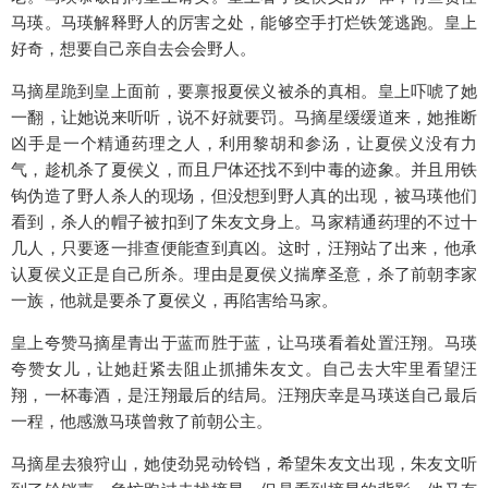
马瑛。马瑛解释野人的厉害之处，能够空手打烂铁笼逃跑。皇上
好奇，想要自己亲自去会会野人。
马摘星跪到皇上面前，要禀报夏侯义被杀的真相。皇上吓唬了她
一翻，让她说来听听，说不好就要罚。马摘星缓缓道来，她推断
凶手是一个精通药理之人，利用黎胡和参汤，让夏侯义没有力
气，趁机杀了夏侯义，而且尸体还找不到中毒的迹象。并且用铁
钩伪造了野人杀人的现场，但没想到野人真的出现，被马瑛他们
看到，杀人的帽子被扣到了朱友文身上。马家精通药理的不过十
几人，只要逐一排查便能查到真凶。这时，汪翔站了出来，他承
认夏侯义正是自己所杀。理由是夏侯义揣摩圣意，杀了前朝李家
一族，他就是要杀了夏侯义，再陷害给马家。
皇上夸赞马摘星青出于蓝而胜于蓝，让马瑛看着处置汪翔。马瑛
夸赞女儿，让她赶紧去阻止抓捕朱友文。自己去大牢里看望汪
翔，一杯毒酒，是汪翔最后的结局。汪翔庆幸是马瑛送自己最后
一程，他感激马瑛曾救了前朝公主。
马摘星去狼狩山，她使劲晃动铃铛，希望朱友文出现，朱友文听