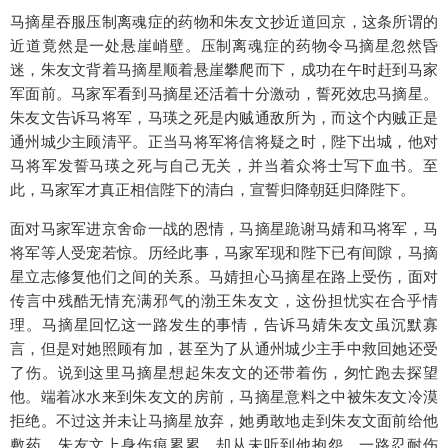
马摘星吞服压制离魂症的药物和朱友文抄近道回京，这条所谓的
近道竟然是一处悬崖峭壁。压制离魂症的药物令马摘星忽然昏
迷，朱友文背着马摘星顺着悬崖攀爬而下，成功在午时赶到马家
军面前。马家军看到马摘星还活着十分激动，誓死效忠马摘星。
朱友文告诉马将军，马瑛之死是内贼通敌所为，而这个内贼正是
通州城少主顾清平。正当马将军将信将疑之时，陛下出城，他对
马将军发誓马瑛之死与自己无关，并当着众将士写下血书。至
此，马家军才真正相信陛下的清白，宣誓归降朝廷归降陛下。
面对马家军进京舍命一战的恩情，马摘星跪谢马婧和马将军，马
将军等人受宠若惊。历经此事，马家军现和陛下已有间隙，马摘
星立志修复他们之间的关系。马婧担心马摘星在路上受伤，面对
传言中残酷无情充满邪气的渤王朱友文，这份担忧实在合乎情
理。马摘星回忆这一路发生的事情，告诉马婧朱友文虽沉默寡
言，但是对她照顾有加，甚至为了从通州城少主手中救回她还受
了伤。说到这里马摘星想起朱友文的还带着伤，匆忙跑去探望
他。端着冰水来到朱友文的房前，马摘星意料之中被朱友文冷漠
拒绝。不过这并未让马摘星放弃，她勇敢地走到朱友文面前给他
敷药。朱友文上身伤痕累累，却从未听到他抱怨，一路忍耐伤