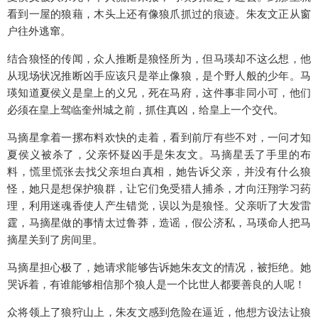
看到一屋的狼藉，木头上还有像狼爪抓过的痕迹。朱友文正从窗
户往外逃窜。
结合狼怪的传闻，众人推断是狼怪所为，但马瑛却不这么想，他
从现场状况推断凶手应该只是举止像狼，是个野人般的少年。马
瑛知道夏侯义是皇上的义兄，死在马府，这件事非同小可，他们
必须在皇上驾临奎州城之前，抓住真凶，给皇上一个交代。
马摘星拿着一摞布料欢快的走着，看到前厅有些不对，一问才知
夏侯义被杀了，父亲怀疑凶手是朱友文。马摘星丢了手里的布
料，慌里慌张去找父亲坦白真相，她告诉父亲，并没有什么狼
怪，她只是想保护狼群，让它们免受猎人捕杀，才向汪翔学习药
理，利用迷魂香使人产生错觉，误以为是狼怪。父亲听了大发雷
霆，马摘星做的事情太过鲁莽，造谣，假公济私，马瑛命人把马
摘星关到了房间里。
马摘星担心极了，她请求能够告诉她朱友文的情况，被拒绝。她
哭诉着，有谁能够相信那个狼人是一个比世人都要善良的人呢！
众将领上了狼狩山上，朱友文感到危险在逼近，他想方设法让狼