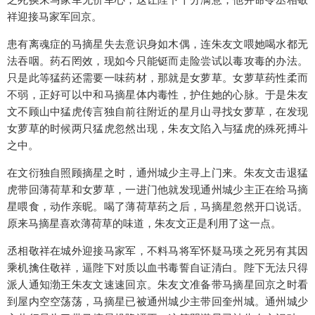
祥迎接马家军回京。
患有离魂症的马摘星失去意识身如木偶，连朱友文喂她喝水都无
法吞咽。药石罔效，现如今只能铤而走险尝试以毒攻毒的办法。
只是此等猛药还需要一味药材，那就是女萝草。女萝草药性柔而
不弱，正好可以中和马摘星体内毒性，护住她的心脉。于是朱友
文不顾山中猛虎传言独自前往附近的星月山寻找女萝草，在发现
女萝草的时候两只猛虎忽然出现，朱友文陷入与猛虎的殊死搏斗
之中。
在文衍独自照顾摘星之时，通州城少主寻上门来。朱友文击退猛
虎带回薄荷草和女萝草，一进门他就发现通州城少主正在给马摘
星喂食，动作亲昵。喝了薄荷草药之后，马摘星忽然开口说话。
原来马摘星喜欢薄荷草的味道，朱友文正是利用了这一点。
丞相敬祥在城外迎接马家军，不料马将军怀疑马瑛之死另有其因
乘机擒住敬祥，逼陛下对质以血书毒誓自证清白。陛下无法只得
派人通知渤王朱友文速速回京。朱友文准备带马摘星回京之时看
到屋内空空荡荡，马摘星已被通州城少主带回奎州城。通州城少