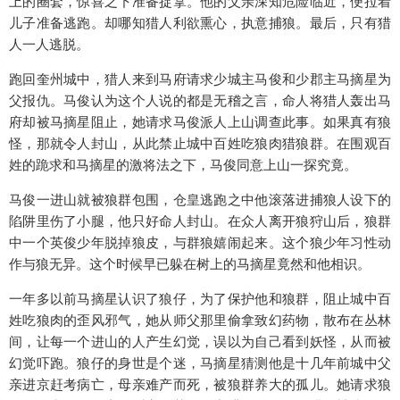
上的圈套，惊喜之下准备捉拿。他的父亲深知危险临近，便拉着
儿子准备逃跑。却哪知猎人利欲熏心，执意捕狼。最后，只有猎
人一人逃脱。
跑回奎州城中，猎人来到马府请求少城主马俊和少郡主马摘星为
父报仇。马俊认为这个人说的都是无稽之言，命人将猎人轰出马
府却被马摘星阻止，她请求马俊派人上山调查此事。如果真有狼
怪，那就令人封山，从此禁止城中百姓吃狼肉猎狼群。在围观百
姓的跪求和马摘星的激将法之下，马俊同意上山一探究竟。
马俊一进山就被狼群包围，仓皇逃跑之中他滚落进捕狼人设下的
陷阱里伤了小腿，他只好命人封山。在众人离开狼狩山后，狼群
中一个英俊少年脱掉狼皮，与群狼嬉闹起来。这个狼少年习性动
作与狼无异。这个时候早已躲在树上的马摘星竟然和他相识。
一年多以前马摘星认识了狼仔，为了保护他和狼群，阻止城中百
姓吃狼肉的歪风邪气，她从师父那里偷拿致幻药物，散布在丛林
间，让每一个进山的人产生幻觉，误以为自己看到妖怪，从而被
幻觉吓跑。狼仔的身世是个迷，马摘星猜测他是十几年前城中父
亲进京赶考病亡，母亲难产而死，被狼群养大的孤儿。她请求狼