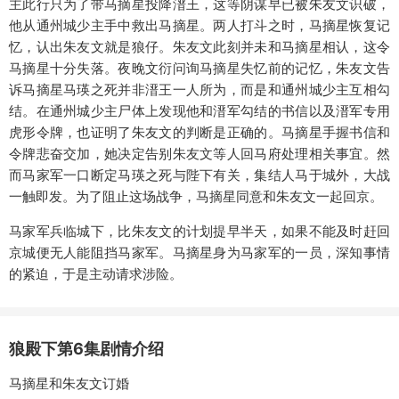
主此行只为了带马摘星投降溍王，这等阴谋早已被朱友文识破，
他从通州城少主手中救出马摘星。两人打斗之时，马摘星恢复记
忆，认出朱友文就是狼仔。朱友文此刻并未和马摘星相认，这令
马摘星十分失落。夜晚文衍问询马摘星失忆前的记忆，朱友文告
诉马摘星马瑛之死并非溍王一人所为，而是和通州城少主互相勾
结。在通州城少主尸体上发现他和溍军勾结的书信以及溍军专用
虎形令牌，也证明了朱友文的判断是正确的。马摘星手握书信和
令牌悲奋交加，她决定告别朱友文等人回马府处理相关事宜。然
而马家军一口断定马瑛之死与陛下有关，集结人马于城外，大战
一触即发。为了阻止这场战争，马摘星同意和朱友文一起回京。
马家军兵临城下，比朱友文的计划提早半天，如果不能及时赶回
京城便无人能阻挡马家军。马摘星身为马家军的一员，深知事情
的紧迫，于是主动请求涉险。
狼殿下第6集剧情介绍
马摘星和朱友文订婚