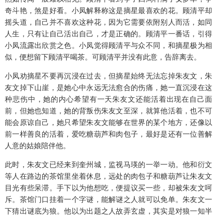
奇斗艳，煞是好看。小凤解释称这是摘星最喜欢的花。顾清平却
摇头道，自己并不喜欢这种花，因为它需要依附别人而活，如同
人生，只有让自己活出自己，才是正确的。顾清平一番话，引得
小凤流露出欣赏之色。小凤觉得顾清平与众不同，和摘星极为相
似，便想留下顾清平喝茶。可顾清平并没有此意，告辞离去。
小凤劝摘星不要再沉浸在过去，但摘星始终无法忘掉朱友文，朱
友文掉下山崖，是她心中永远无法愈合的伤痛，她一直沉浸在这
种悲伤中，她的内心希望有一天朱友文还能活着出现在自己面
前，但她也知道，她的背叛伤朱友文至深，就算他活着，也不可
能会原谅自己，她只希望朱友文能够在世界的某个地方，还像以
前一样善良的活着，爱吃糖葫芦和肉包子，最好是还有一位善解
人意的姑娘陪伴他。
此时，朱友文已经来到奎州城，监视马瑛的一举一动。他和衍文
等人在路边的茶馆里坐着休息，远处的肉包子和糖葫芦让朱友文
目光有些呆滞。手下以为他想吃，便提议买一些，却被朱友文呵
斥。茶馆门口挂着一个字谜，能解谜之人就可以免单。朱友文一
下猜出谜底为狼。他以为出题之人故弄玄虚，其实是对狼一知半