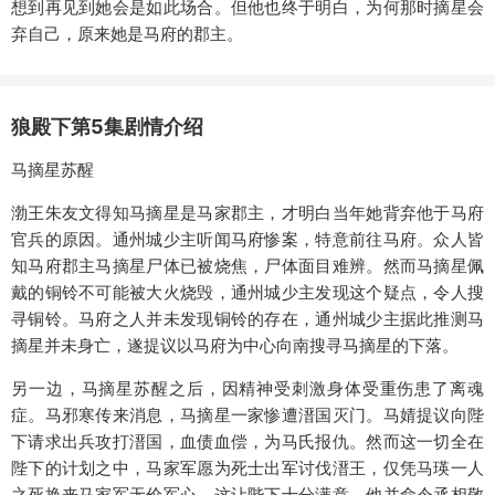
想到再见到她会是如此场合。但他也终于明白，为何那时摘星会
弃自己，原来她是马府的郡主。
狼殿下第5集剧情介绍
马摘星苏醒
渤王朱友文得知马摘星是马家郡主，才明白当年她背弃他于马府
官兵的原因。通州城少主听闻马府惨案，特意前往马府。众人皆
知马府郡主马摘星尸体已被烧焦，尸体面目难辨。然而马摘星佩
戴的铜铃不可能被大火烧毁，通州城少主发现这个疑点，令人搜
寻铜铃。马府之人并未发现铜铃的存在，通州城少主据此推测马
摘星并未身亡，遂提议以马府为中心向南搜寻马摘星的下落。
另一边，马摘星苏醒之后，因精神受刺激身体受重伤患了离魂
症。马邪寒传来消息，马摘星一家惨遭溍国灭门。马婧提议向陛
下请求出兵攻打溍国，血债血偿，为马氏报仇。然而这一切全在
陛下的计划之中，马家军愿为死士出军讨伐溍王，仅凭马瑛一人
之死换来马家军无价军心，这让陛下十分满意，他并命令丞相敬