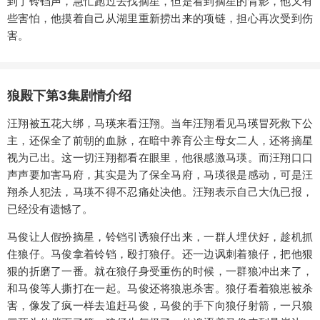
到了铃铛声，急忙跑过去找摘星，但是看到摘星的背影，他又有
些害怕，他摸着自己从湖里重新捞出来的项链，担心再次受到伤
害。
狼殿下第3集剧情介绍
汪翔被五花大绑，马瑛来看汪翔。当年汪翔看见马瑛冒死救下公
主，还保全了前朝的血脉，在暗中养育公主母女二人，还将摘星
视为己出。这一切汪翔都看在眼里，他很感激马瑛。而汪翔口口
声声要加害马府，其实是为了保全马府，马瑛很是感动，可是汪
翔杀人犯法，马瑛不得不忍痛处决他。汪翔表示自己大仇已报，
已经没有遗憾了。
马俊让人假扮摘星，铃铛引诱狼仔出来，一群人埋伏好，趁机抓
住狼仔。马俊拿着铃铛，殴打狼仔。还一边讽刺着狼仔，把他狠
狠的折磨了一番。就在狼仔身受重伤的时候，一群狼冲出来了，
和马俊等人撕打在一起。马俊还将狼崽杀害。狼仔看着狼崽被杀
害，像发了疯一样去追赶马俊，马俊的手下向狼仔射箭，一只狼