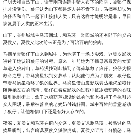
仔明天和自己下山，话音刚落误踩中猎人布下的陷阱，被狼仔保
护才没受伤。狼仔认为山下都是坏人并不肯下山，马摘星却认为
狼仔应和自己一起下山接触人类，只有这样才能明辨是非，早日
恢复属于人类的正常生活。
山下，奎州城城主马瑛回城，和马瑛一道回城的还有陛下的义弟
夏侯义。夏侯义此次前来正是为了可治百病的狼肉。
马摘星带狼仔下山来到城中，为他演了一场皮影戏。这场皮影戏
讲述了她认识狼仔的过程。原来一年前她为了摘母亲最爱的女萝
草进入狼狩山，草药没找到却摘到了薄荷草救了狼仔。狼仔为报
救命之恩，带马摘星找到女萝草，从此他们成为了朋友，狼仔也
带着马摘星领略了狼的世界。马摘星借由皮影戏表达她渴望狼仔
陪伴她左右的感情，狼仔在看皮影戏的过程中被冰糖葫芦的香味
吸引跑到街上，拿了冰糖葫芦却没给钱的他和老板起了争执引起
众人围观，最后被善良的老奶奶付钱解围。城中百姓的善意感动
了狼仔，让他相信山下还是有好人存在的。
夜深，夏侯义和马瑛在府内交谈，夏侯义讽刺马瑛，被路过的马
摘星听到，出言暗讽夏侯义狐假虎威。夏侯义听言十分愤怒，马