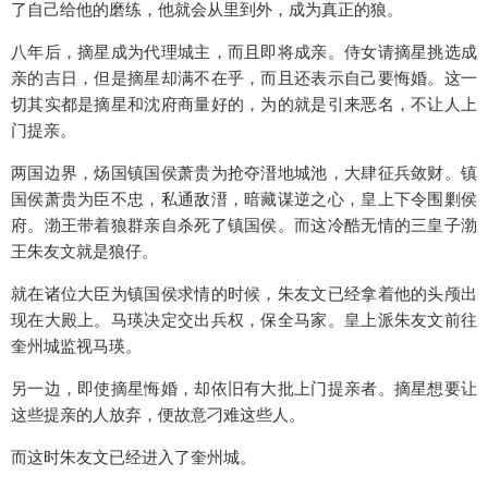
了自己给他的磨练，他就会从里到外，成为真正的狼。
八年后，摘星成为代理城主，而且即将成亲。侍女请摘星挑选成
亲的吉日，但是摘星却满不在乎，而且还表示自己要悔婚。这一
切其实都是摘星和沈府商量好的，为的就是引来恶名，不让人上
门提亲。
两国边界，炀国镇国侯萧贵为抢夺溍地城池，大肆征兵敛财。镇
国侯萧贵为臣不忠，私通敌溍，暗藏谋逆之心，皇上下令围剿侯
府。渤王带着狼群亲自杀死了镇国侯。而这冷酷无情的三皇子渤
王朱友文就是狼仔。
就在诸位大臣为镇国侯求情的时候，朱友文已经拿着他的头颅出
现在大殿上。马瑛决定交出兵权，保全马家。皇上派朱友文前往
奎州城监视马瑛。
另一边，即使摘星悔婚，却依旧有大批上门提亲者。摘星想要让
这些提亲的人放弃，便故意刁难这些人。
而这时朱友文已经进入了奎州城。