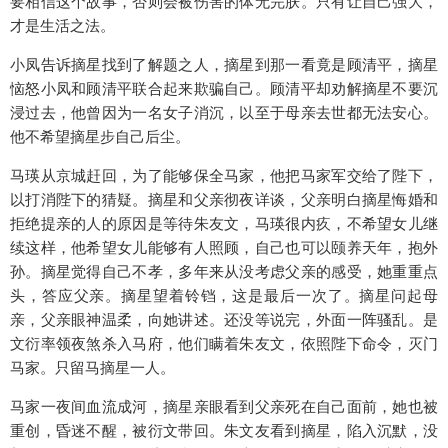
要相信这个故事，否则会被伤害的体无完肤。只有让自己强大，
才是生活之法。
小凤告诉摘星找到了解题之人，摘星到那一看竟是顾清平，摘星
恼怒小凤和顾清平联合起来欺骗自己。顾清平却劝解摘星不要沉
浸过去，他曾因为一名女子消沉，以至于母亲去世都无法安心。
他不希望摘星步自己后尘。
马瑛从京城赶回，为了能够保全马家，他把马家军交给了陛下，
以打消陛下的猜疑。摘星和父亲彻夜详谈，父亲明白摘星悔婚和
拒绝提亲的人的原因是等待朱友文，马瑛很内疚，不希望女儿继
续这样，他希望女儿能够有人照顾，自己也可以颐养天年，抱外
孙。摘星觉得自己不孝，多年来从没考虑父亲的感受，她重重点
头，答应父亲。摘星望着铃铛，这是最后一次了。摘星问起母
亲，父亲眼神温柔，向她讲述。还没等说完，外面一阵骚乱。是
文衍率领夜煞杀入马府，他们瞒着朱友文，依照陛下命令，灭门
马家。只留马摘星一人。
马家一夜间血流成河，摘星亲眼看到父亲死在自己面前，她也被
重创，昏迷不醒，被衍文带回。朱文友看到摘星，陷入沉默，没