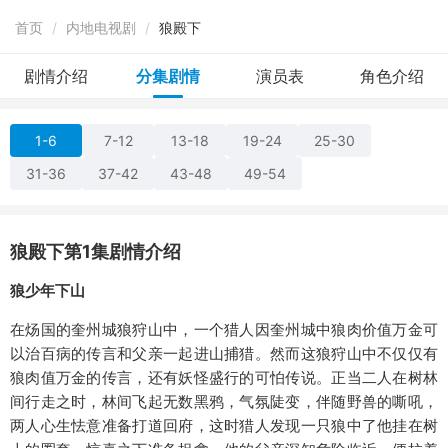
首页
/
内地电视剧
/
狼殿下
剧情介绍
分集剧情
演员表
角色介绍
1-6
7-12
13-18
19-24
25-30
31-36
37-42
43-48
49-54
狼殿下第1集剧情介绍
狼少年下山
在炀国的奎州城狼狩山中，一个猎人因奎州城中狼肉价值万金可
以治百病的传言和父亲一起进山捕猎。然而这狼狩山中不仅仅有
狼肉值万金的传言，还有妖怪盛行的可怕传说。正当二人在树林
间行走之时，林间飞起无数黑鸦，气氛陡变，伴随野兽的嘶吼，
两人心生怯意准备打道回府，这时猎人发现一只狼中了他挂在树