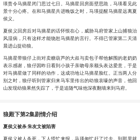
瑛责令马摘星闭门思过七日。马摘星回房面壁思跪，马瑛看见此
景十分心疼。在和马摘星共进晚饭之时，马瑛提醒马摘星远离夏
侯义。
夏侯义回房后对马摘星的话怀恨在心，威胁马府管家上山捕狼治
风湿病，只有这样才能饶恕马摘星的言行。不得已管家第二天清
晨进山捉幼狼。
马摘星带狼仔上街对卖糖葫芦的大叔与卖包子帮他解围的老奶奶
表示感谢，狼仔因昨日看到小孩子亲吻母亲额头表达爱意，于是
对马摘星做了同样的动作，这成功地让马摘星脸红。正当两人分
别之时，狼仔听到管家归来马车里传出的幼狼哀嚎的声音，他回
山发现幼狼果然失踪了，于是追随气味他深夜翻墙来到马府。
狼殿下第2集剧情介绍
夏侯义被杀 朱友文被陷害
夏侯义被人杀死，下人慌忙来报，马瑛匆忙赶了过去。到那里就