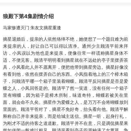
狼殿下第4集剧情介绍
马家惨遭灭门 朱友文摘星重逢
摘星退婚后，提亲的人依然络绎不绝，她便想了一个题目难为前
来提亲的人，好让自己可以得以清净。通州少主顾清平前来拜
访，小凤误以为他也是来提亲，便像往常一样谎称摘星身体不
适，不便见客。顾清平明明看到摘星就在不远处的亭子里摆弄茶
具，小凤看此人并不愿离开，便把他带到摘星旁边。摘星好像没
有看到他，依然在摆弄自己的东西。小凤指着地上的三个樟木箱
子，问顾清平哪一个箱子里装着蝴蝶。顾清平反问摘星是否是爱
蝶之人，小凤回答是的。顾清平了然一笑道，没有任何一个箱子
里有蝴蝶，因为箱子是樟木所制，味道奇特，蝴蝶若被关在里
面，就会命不久矣。摘星作为爱蝶之人，是万万不会将蝴蝶放到
里面的。顾清平答对了，摘星不免好奇，抬头看向他。顾清平解
释称自己并非来提亲，而是给城主送信。摘星一听，起身行礼，
为刚才不适的待客之道道歉。顾清平并不在意，只是调侃摘星果
然如传闻一般难以相见。顾清平看到亭子四周种满了女萝草，争