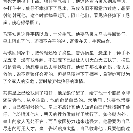
冒死为他挡下了箭。狼仔生气极了，他追逐着马俊来到悬崖边。
在打斗中，狼仔不幸掉下了悬崖。马俊依旧不愿意放过他，想要
射箭射死他。这个时候摘星赶到，阻止他们。看见狼仔掉下了悬
崖，伤心得晕厥了。
马瑛知道这件事情以后，十分生气。他要马俊立马去寻回狼仔。
皇上阻止了他，还满不在乎的说，富贵在天，生死由命。
马瑛回到家中，把铃铛还给了摘星。告诉摘星，悬崖下，伸手不
见五指，没有找寻到。不过陛下已经让人明天白天去找了。摘星
很是着急，她想要自己去寻找狼仔。他受了那么重的伤，没人去
救他，说不定狼仔会死的。但是马瑛拦下了摘星，希望她可以为
了全家人的安危，暂时放弃找狼仔的事情。
其实皇上已经找到了狼仔，他见狼仔醒了。给了他一个赐爵令牌
还告诉他，从今往后，他的命是自己的。天地间，只要他想要
的，自己都能够给他。皇上不想让其他人知道自己已经找到了狼
仔。他吩咐其他人，明天的搜救做做样子就行了。如今朝内外，
皇上的敌人无处不在，而且敌国势力越来越强大。他需要为自己
尽忠的可用人才。皇上告诉贴身太监，自己收养他，只要他能过