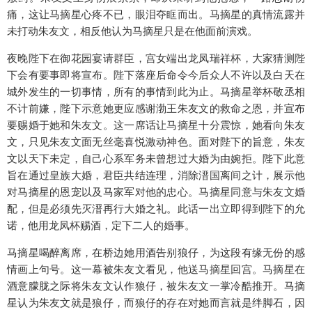
痛，这让马摘星心疼不已，眼泪夺眶而出。马摘星的真情流露并
未打动朱友文，相反他认为马摘星只是在他面前演戏。
夜晚陛下在御花园宴请群臣，宫女端出龙凤瑞祥杯，大家猜测陛
下会有要事即将宣布。陛下落座后命令今后众人不许以及白天在
城外发生的一切事情，所有的事情到此为止。马摘星举杯敬丞相
不计前嫌，陛下示意她更应感谢渤王朱友文的救命之恩，并宣布
要赐婚于她和朱友文。这一席话让马摘星十分震惊，她看向朱友
文，只见朱友文面无丝毫喜悦激动神色。面对陛下的旨意，朱友
文以天下未定，自己心系军务未曾想过大婚为由婉拒。陛下此意
旨在通过皇族大婚，君臣共结连理，消除溍国离间之计，展示他
对马摘星的恩宠以及马家军对他的忠心。马摘星同意与朱友文婚
配，但是必须先灭溍再行大婚之礼。此话一出立即得到陛下的允
诺，他用龙凤杯赐酒，定下二人的婚事。
马摘星喝醉离席，在桥边她用酒告别狼仔，为这段有缘无份的感
情画上句号。这一幕被朱友文看见，他送马摘星回宫。马摘星在
酒意朦胧之际将朱友文认作狼仔，被朱友文一掌冷酷推开。马摘
星认为朱友文就是狼仔，而狼仔的存在对她而言就是绊脚石，因