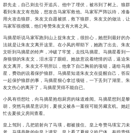
群先走，自己则去引开追兵。他中了埋伏，被吊到了树上。狼群
看到朱友文有危险，想攻击马家军救他。马家军严阵以待，准备
用火攻击狼群。朱友文自愿被抓，救下狼群。朱友文的做法，让
马家军很感慨，他们夸赞朱友文有大将之风。
马摘星听说马家军跑到山上捉朱友文，很担心，她想到最好的办
法就是让朱友文离开这里。在小凤的帮助下，她跑了出去。朱友
文听到马摘星的铃声，冲破了牢笼，去找马摘星。马摘星看到一
身狼狈的朱友文，泪水湿了眼眶。她故意说着绝情的话，逼迫朱
友文离开。朱友文不明所以，他拿下自己胸前的项链，递给马摘
星，费劲的说着保护狼群。马摘星知道朱友文在提醒自己，答应
一起保护狼群的事，马摘星狠心拿过项链，一下丢到了湖里。朱
友文伤心的离开了，马摘星哭得不能自已。
小凤有些想吐，向马摘星抱怨厨房的味道难闻。马摘星想到是黎
胡，突然马摘星意识到，夏侯义被杀一案很可能另藏玄机。她赶
忙去夏侯义房间查看。
皇上驾到，几把箭射向了马瑛，都被接住。皇上夸赞马瑛宝刀未
老。马瑛恭敬的向皇上请安。皇上看了夏侯义的尸体，有些责怪