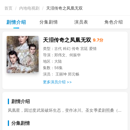
首页
/
内地电视剧
/
天泪传奇之凤凰无双
剧情介绍
分集剧情
演员表
角色介绍
天泪传奇之凤凰无双
9.7分
类型：
古代 科幻 传奇 宫廷 爱情
导演：
郑伟文、何振华
地区：
大陆
集数：
56集
演员：
王丽坤 郑元畅
更多演员介绍 >>
剧情介绍
凤凰星，因过度武装破坏生态，变作冰川。圣女季柔剧照桑（母
其弥雅饰）带能量石“天泪”逃走，被国师鬼姣（管轩饰）及半人
分集剧情
半机械的姣童（南笙饰）追击，逃至另一蔚蓝的星球。这正是魏
晋后南北分裂的乱世，这夜天放异光，凤凰出现，五光宝石从天