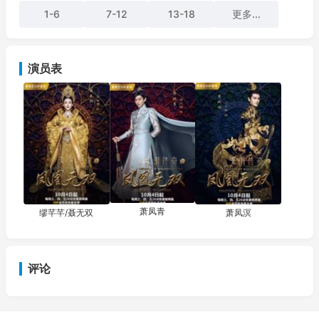
而降，传是“至尊宝藏”，谁能夺宝便统一南北。兰王萧煜（朱泳
1-6
7-12
13-18
更多...
腾饰）守猎，遇季柔桑，惊为天人，与之生下五子萧凤青（郑元
畅饰）。季柔桑为逃避鬼姣追踪，以假死沉睡，将“天泪”交给一
五
演员表
萧凤青
缪芊芊/聂无双
萧凤溟
评论