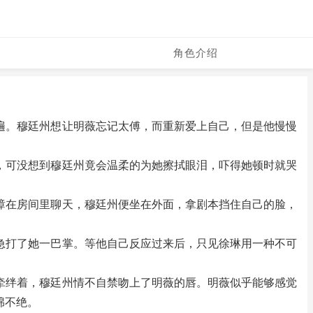
角色介绍
。穆廷州想让明薇忘记太傅，而重新爱上自己，但是他慢慢
可没想到穆廷州竟会温柔的为她擦拭眼泪，吓得她顿时就哭
在房间里聊天，穆廷州便坐在外面，拿剧本挡住自己的脸，
打了她一巴掌。等他自己反应过来后，只见徐琳用一种不可
绊着，穆廷州情不自禁吻上了明薇的唇。明薇似乎能够感觉
绵不绝。