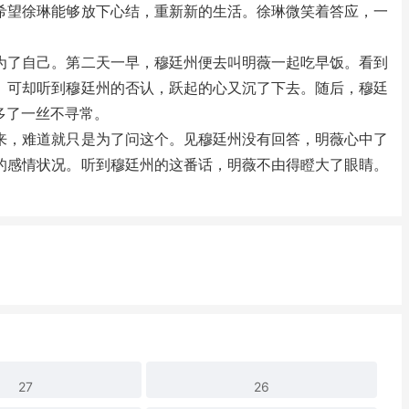
望徐琳能够放下心结，重新新的生活。徐琳微笑着答应，一
了自己。第二天一早，穆廷州便去叫明薇一起吃早饭。看到
。可却听到穆廷州的否认，跃起的心又沉了下去。随后，穆廷
多了一丝不寻常。
，难道就只是为了问这个。见穆廷州没有回答，明薇心中了
的感情状况。听到穆廷州的这番话，明薇不由得瞪大了眼睛。
27
26