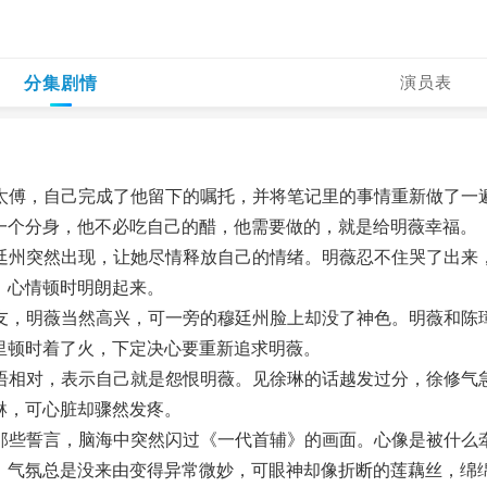
分集剧情
演员表
傅，自己完成了他留下的嘱托，并将笔记里的事情重新做了一遍
一个分身，他不必吃自己的醋，他需要做的，就是给明薇幸福。
州突然出现，让她尽情释放自己的情绪。明薇忍不住哭了出来，
，心情顿时明朗起来。
，明薇当然高兴，可一旁的穆廷州脸上却没了神色。明薇和陈璋
里顿时着了火，下定决心要重新追求明薇。
相对，表示自己就是怨恨明薇。见徐琳的话越发过分，徐修气急
琳，可心脏却骤然发疼。
些誓言，脑海中突然闪过《一代首辅》的画面。心像是被什么牵
，气氛总是没来由变得异常微妙，可眼神却像折断的莲藕丝，绵