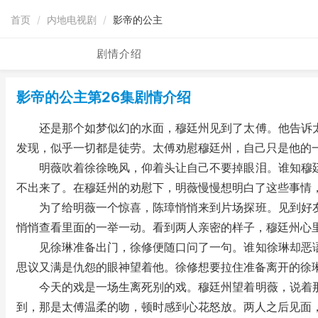
首页
/
内地电视剧
/
影帝的公主
剧情介绍
影帝的公主第26集剧情介绍
还是那个如梦似幻的水面，穆廷州见到了太傅。他告诉太
发现，似乎一切都是徒劳。太傅劝慰穆廷州，自己只是他的
明薇吹着徐徐晚风，仰着头让自己不要掉眼泪。谁知穆廷
不出来了。在穆廷州的劝慰下，明薇慢慢想明白了这些事情
为了给明薇一个惊喜，陈璋悄悄来到片场探班。见到好友
悄悄查看里面的一举一动。看到两人亲密的样子，穆廷州心
见徐琳准备出门，徐修便随口问了一句。谁知徐琳却恶语
思议又满是仇怨的眼神望着他。徐修想要拉住准备离开的徐
今天的戏是一场生离死别的戏。穆廷州望着明薇，说着那
到，那是太傅温柔的吻，顿时感到心花怒放。两人之后见面