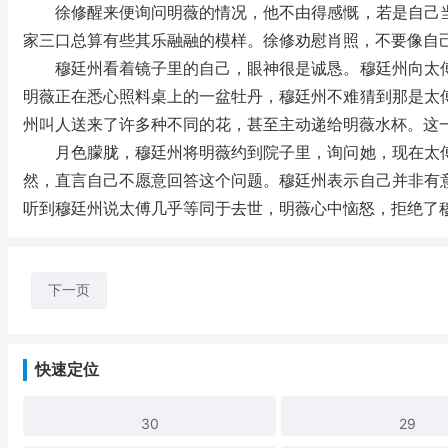
徐修醒来便询问明薇的情况，他不由得感慨，若是自己当
家三口总算有些其乐融融的模样。徐修劝慰肖照，不要像自
穆廷州看着镜子里的自己，眼神很是诚恳。穆廷州向太傅
明薇正在悉心照料桌上的一盆牡丹，穆廷州不难猜到那是太
州叫人送来了许多种不同的花，甚至主动递给明薇水杯。这
月色朦胧，穆廷州将明薇约到院子里，询问她，现在太傅
然，直言自己不愿意回答这个问题。穆廷州表示自己并非有
听到穆廷州说太傅几乎等同于去世，明薇心中恼怒，拒绝了
下一页
快速定位
30
29