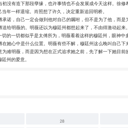
初没有造下那段孽缘，也许事情也不会发展成今天这样。徐修希
己当年一样退缩。肖照想了许久，决定重新追回明桥。
承诺，自己一定会做到他对自己的嘱咐，但不是为了他，而是为
傅送给明薇的。明薇还以为穆廷州都想起来了，不由得激动起来
一切的一切都似乎是太傅所为，明薇看着这样的穆廷州，眼神中
在她心中是什么位置。明薇有些不解，穆廷州这么晚叫自己下来
意为难明薇，而是因为想在正式追求她之前，先了解一下她目前
穆廷州的爱意。
28