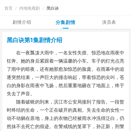
首页
/
内地电视剧
/
黑白诀
剧情介绍
分集剧情
演员表
黑白诀第1集剧情介绍
在一夜瓢泼大雨中，一名女性失措、惊恐地在雨夜中
狂奔。她的身后紧跟着一辆温馨的小车。车子的灯光点亮
了雨中的暗夜，还有她那愈加惊恐的脸庞。在雨幕中的追
逐突然结束，一声巨大的撞击响起，带着惊恐的尖叫，苍
白的身影在雨夜中飞扬，然后重重地砸在了地面上，终于
失去了声音。
随着破晓的到来，滨江市公安局接到了报告。一段暂
时终结的生命，一个正在破开的真相。失去生命的女性一
动不动躺在原地，身上的衣物已经被雨水冲洗得泛白，仍
然抹不去死亡的痕迹。在警戒线的笼罩下，孙正新，刑警