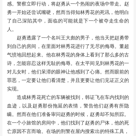
感。警察立即行动，将赵勇从一个热闹的夜场中带走。赵
勇一开始还尝试嘴硬，然而当得知林秀花的死讯，他明白
了自己深陷其中，面临的可能就是下一个被夺走生命的
人。
赵勇透露了一个名叫王大彪的男子，他当天把赵勇带
到自己的房间，在里面对林秀花进行了无尽的侮辱。董超
气愤地回想起来。他在林秀花的身体上看到了那么多的古
诗，怎能容忍这样无耻的侮辱。在太平间见到林秀花的一
对儿女时，他们呆滞的眼神让他感到了心痛。然而眼前的
罪恶，一定要让他们看清楚，并且更要让他们见证正义的
实现。
造成林秀花死亡的车辆被找到，韩证飞在车内找到的
血迹，以及赵勇那份拖延的表情，警告他们赵勇有所隐
瞒。然而在他们准备审问赵勇的时候，赵勇却不知所踪。
在一个小旅馆的房间中，他们找到了赵勇的尸体，他的死
亡原因不言而喻。在场的刑警在屋内搜索出的特殊工具，