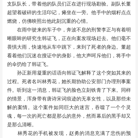
支队队长，带着他的队员们正在进行现场勘验。副队长董
超望着破碎的生活印记，瘫坐在一旁。他手中的烟籽点点
燃烧，仿佛映照出他此刻沉重的心情。
在雨中驶来的车子中，奔波不息的刑警李正与有着明
晰眼眸的研究生韩证飞，正在向案发现场赶去。他们毫不
畏惧大雨，快速地从车中跳下，来到了死者的身边。董超
看着他们沉迷在搜证中的身影，他大声呵斥他们，将手中
的伞扔给了韩证飞。
孙正新用凝重的话语向韩证飞解释了这个突如其来的
过程。死者名叫林秀花，她长期协助公安部门办理刑事案
件。听到这一消息，韩证飞的脸色立刻铁青了下来。同样
的情景，浑身带有唐诗宋词痕迹的无辜女性，以及那些未
解的案情。这个案件如同巨大的迷宫，吞噬了一个个灵
魂，每一次的死亡都是那么的意外，然而幕后的黑手却又
是那么清晰。
林秀花的手机被发现，赵勇的消息充满了悲伤的预