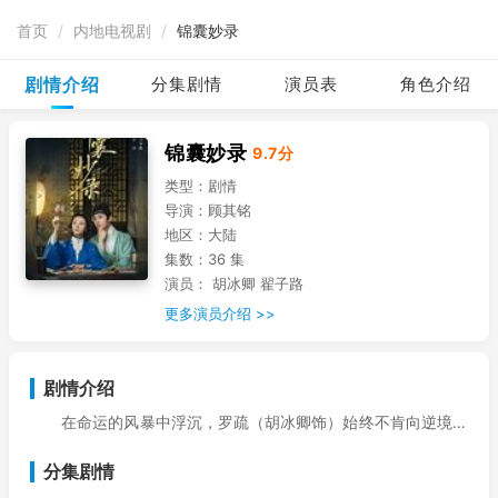
首页
/
内地电视剧
/
锦囊妙录
剧情介绍
分集剧情
演员表
角色介绍
锦囊妙录
9.7分
类型：
剧情
导演：
顾其铭
地区：
大陆
集数：
36 集
演员：
胡冰卿 翟子路
更多演员介绍 >>
剧情介绍
在命运的风暴中浮沉，罗疏（胡冰卿饰）始终不肯向逆境低
头，纵然身陷泥沼，亦凭借顽强意志步步自救。而齐梦麟（翟子
分集剧情
路饰）则是风华正茂、意气风发的江湖游侠，怀揣一颗自由不羁
的心，渴望在这世间闯出自己的路。原本毫无交集的两人，因一