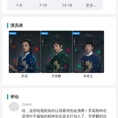
场机缘巧合的相遇而携手同行，从此并肩探案，踏上了一段充满
1-6
7-12
13-18
更多...
未知与挑战的旅途。 他们调查的案件多与女子息息相关，见
证了太多被命运捉弄的可怜女子，也一次次面对人性的黑暗与无
奈。然而
演员表
罗疏
齐梦麟
韩慕之
评论
Guest
哇，这部电视剧真的让我看得热血沸腾！罗疏那种在
逆境中不服输的精神实在是太打动人了。齐梦麟的自