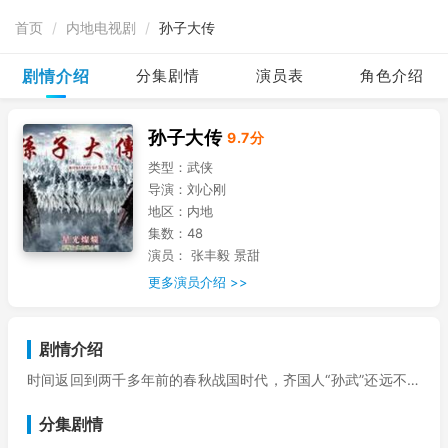
首页
/
内地电视剧
/
孙子大传
剧情介绍
分集剧情
演员表
角色介绍
孙子大传
9.7分
类型：
武侠
导演：
刘心刚
地区：
内地
集数：
48
演员：
张丰毅 景甜
更多演员介绍 >>
剧情介绍
时间返回到两千多年前的春秋战国时代，齐国人“孙武”还远不是
今天被推为兵家第一人的“孙子”，而只是一个流落到吴国寻求抱
分集剧情
负的异乡之客。家族的变故将他推离了故乡，而吴宫台的情势逼
使他斩杀二妃，才开始了他吴国大将军的辉煌生涯，引出了他与