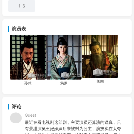
奇女子漪罗的种种爱恨情仇。从背井离乡的逃亡之人，到官拜吴
1-6
国大将军一战成名，再到潜心兵学的山野隐者，孙武展开了他波
澜壮阔撼人心魄的人生遭际，所幸无论身景甜饰漪罗处高位还是
落为
演员表
阖闾
孙武
漪罗
评论
Guest
最近在看电视剧这部剧，主要演员还算演的逼真，只
有景甜演吴王妃妹妹后来被封为公主，演技实在太夸