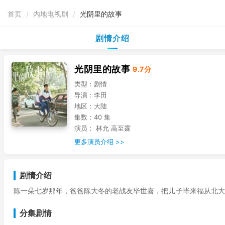
首页
/
内地电视剧
/
光阴里的故事
剧情介绍
光阴里的故事
9.7分
类型：
剧情
导演：
李田
地区：
大陆
集数：
40 集
演员：
林允 高至霆
更多演员介绍 >>
剧情介绍
陈一朵七岁那年，爸爸陈大冬的老战友毕世喜，把儿子毕来福从北大
父亲所在的自行车厂就业，来福为了不给养父母增加负担，也主动选
分集剧情
牌自行车厂逐渐没落，来福觉得自行