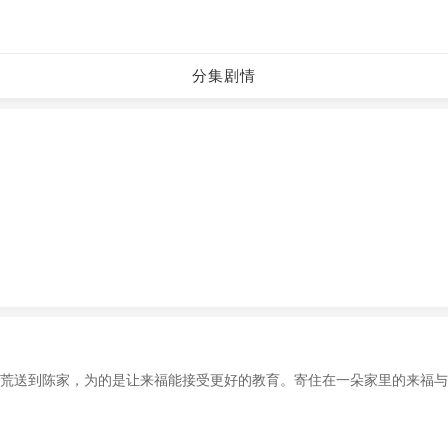
分集剧情
荒送到陈家，为的是让来福能接受更好的教育。寄住在一朵家里的来福
择了进工厂就业。一起长大的几个孩子各奔前程，来福和一朵也开始面