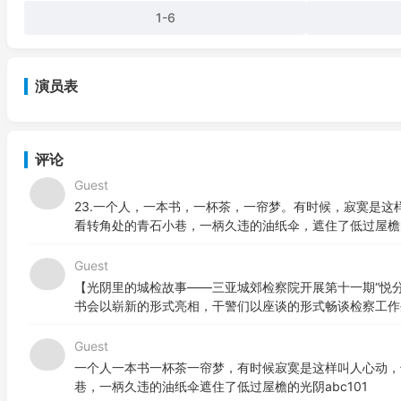
1-6
演员表
评论
Guest
23.一个人，一本书，一杯茶，一帘梦。有时候，寂寞是
看转角处的青石小巷，一柄久违的油纸伞，遮住了低过屋檐
Guest
【光阴里的城检故事——三亚城郊检察院开展第十一期“悦分
书会以崭新的形式亮相，干警们以座谈的形式畅谈检察工作生
Guest
一个人一本书一杯茶一帘梦，有时候寂寞是这样叫人心动，
巷，一柄久违的油纸伞遮住了低过屋檐的光阴abc101