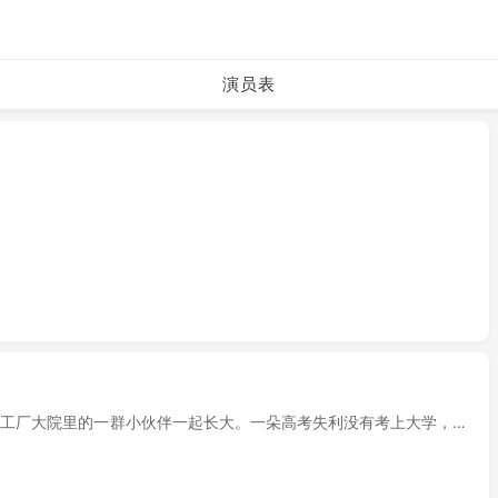
演员表
与工厂大院里的一群小伙伴一起长大。一朵高考失利没有考上大学，在
对他们的工作、爱情、人生。时间进入98年，汽车工业飞速发展，老