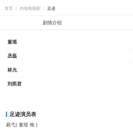
首页
/
内地电视剧
/
足迹
剧情介绍
童瑶
丞磊
林允
刘奕君
足迹演员表
易弋(
童瑶
饰 )