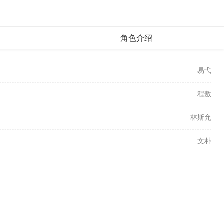
角色介绍
易弋
程敖
林斯允
文朴