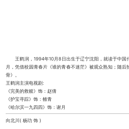
王鹤润，1994年10月8日出生于辽宁沈阳，就读于中国传
月，凭借校园青春片《谁的青春不迷茫》被观众熟知；随后拍
骨》。
王鹤润主演电视剧:
《完美的救赎》
饰：赵倩
《护宝寻踪》
饰：雒青
《哈尔滨一九四四》
饰：谢月
向北川(
杨玏
饰 )