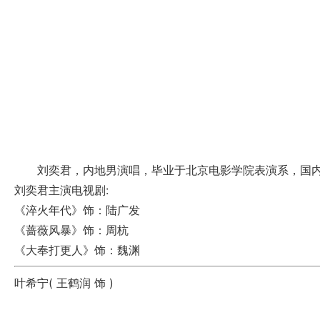
刘奕君，内地男演唱，毕业于北京电影学院表演系，国内知
刘奕君主演电视剧:
《淬火年代》
饰：陆广发
《蔷薇风暴》
饰：周杭
《大奉打更人》
饰：魏渊
叶希宁(
王鹤润
饰 )