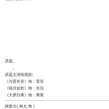
丞磊,
。
丞磊主演电视剧:
《与晋长安》
饰：晋安
《锦月如歌》
饰：肖珏
《大梦归离》
饰：乘黄
林斯允(
林允
饰 )