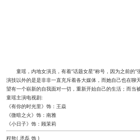
童瑶，内地女演员，有着“话题女星”称号，因为之前的“
演技以外的是是非非一直充斥着各大媒体，而她自己也在聊天
望有一个崭新的自我面对一切，重新开始自己的生活；而当
童瑶主演电视剧:
《有你的时光里》
饰：王焱
《微暗之火》
饰：南雅
《小日子》
饰：顾茉莉
程敖(
丞磊
饰 )