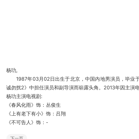
杨玏,
1987年03月02日出生于北京，中国内地男演员，毕业于
诚勿扰2》中担任演员和副导演而崭露头角。2013年因主
杨玏主演电视剧:
《春风化雨》
饰：丛俊生
《上有老下有小》
饰：吕翔
《不可告人》
饰：-
下一页