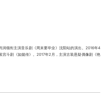
鹤润领衔主演音乐剧《周末要毕业》沈阳站的演出。2016年4
宫斗剧《如懿传》。2017年2月，主演古装悬疑偶像剧《艳