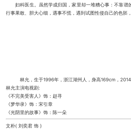
妇科医生。虽然学成归国，家里却一堆糟心事：不靠谱的
行事果敢、胆大心细，遇事不慌，遇到试图性侵自己的色胚
林允，生于1996年，浙江湖州人，身高169cm，2014
林允主演电视剧:
《不完美受害人》
饰：赵寻
《梦华录》
饰：宋引章
《光阴里的故事》
饰：陈一朵
文朴(
刘奕君
饰 )