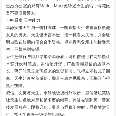
进她办公室的只有Mark，Mark更转述天生的话，请花比
奥不要浪费警力。
一帆看扁 天生能力
卓静安排天生与一帆打高球，一帆直指天生未够资格做他
女儿的男友。天生也出言不逊，指一帆看人失准，并会证
明自己在短期内便会合乎资格。卓静得悉父亲未能接受天
生，不禁感到失望。
天生把银行户口月结单给卓静看，谓相信他可在两年後让
卓静开设时装店。罗信记开张，广鑫看扁威信的店做不
长，离开时竟见龙飞送来的道贺花篮，气得立即拉儿子回
家。天生赴澳祝贺威信，顺道带卓静见母亲，玉梅开心得
笑不拢嘴。
威信、文英与天生、卓静晚饭後出外散步，威信借烂笑话
让天生知道他对兄长是多麼的崇拜。伟健被调到另一警区
後发展顺利，即将升职，曼芝与乔森闲聊时，乔森赞赏天
生，指天生再升一级便与他同级。