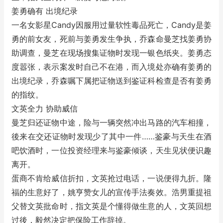
姜勇确有 出境纪录
一名女影星Candy因服用过量软性毒品死亡，Candy是姜
勇的前女友，死前与姜勇发生争执，乔森命曼芝找姜勇协
助调查，曼芝在现场搜集证物时发现一银色纸夹。姜勇态
度嚣张，表示案发时自己不在港，而入境处亦确有姜勇的
出境纪录，乔森嘱下属把证物送到鉴证科检查是否有姜勇
的指纹。
文英全力 协助威信
曼芝归还证物中途，险与一辆突然冲出马路的汽车相撞，
後来在交还证物时发现少了其中一件……鉴豪与天生在酒
吧饮酒时，一位投资经理来与鉴豪倾谈，天生见状便识趣
离开。
蛋商不肯给威信折扣，文英抢过电话，一说便得九折。隆
福的生意好了，姚亨赞女儿的宣传手法奏效。浩男重提祖
父替文英批命时，指文英是个懂得做生意的人，文英回想
过後，毅然决定把保险工作辞掉。