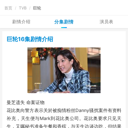
首页
/
TVB
/
巨轮
剧情介绍
分集剧情
演员表
巨轮16集剧情介绍
曼芝遗失 命案证物
花比奥向警方表示关於被痴情粉丝Danny骚扰案件有资料
补充，天生便与Mark到花比奥公司。花比奥要求只见天
生，又嘱秘书准备午餐和香槟，与天生边谈边吃，但结果