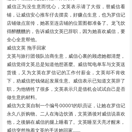
威信正为没生意而忧心，文英表示请了大假，替威信看
铺，让威信安心推车仔去摆卖，好赚点生意，也为罗信记
店铺做点宣传，她甚至连店铺的位置图都准备了。龙飞饮
得醉醺醺的，告诉威信文英已辞职，因为她喜欢威信，要
全心全意帮他。
威信文英 拖手回家
文英与旅行团领队洽商生意，威信心裏的顾虑她都清楚，
威信觉得文英总是知道他想甚麼。威信驾电单车与文英送
货後，又为文英在罗信记的工作付薪金，文英却不肯收
下，劝威信把钱储起发展生意。威信表示已知道文英辞了
职，为他牺牲了很多，文英表示只是借机会试试自己是否
做生意的材料。
威信为文英自制一个编号00001的职员证，让她在罗信记
永久八折购物。二人在海边饮酒，文英酒後对威信说喜欢
他，之後躺在威信的腿上睡着了。文英睡至天亮才醒来，
威信突然拖着文英的手送她回家……