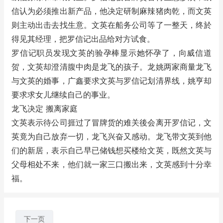
信认为必须推出新产品，他决定研制麻辣猪肉乾，而文英
则主动出击去找生意。文英在船务公司等了一整天，终於
得见其经理，把罗信记出品给对方试食。
罗信记职员发现文英的验孕棒显示她怀孕了，向威信道
贺，文英却澄清腹中肉是龙飞的孩子。龙姚两家商量龙飞
与文英的婚事，广鑫要求文英与罗信记划清界线，姚亨却
要求求女儿继续自己的事业。
龙飞决定 搬离家庭
文英表示待公司捱过了冒牌货的难关後会离开罗信记，文
英竟为自己放弃一切，龙飞兴奋又感动。龙飞带文英到他
们的新居，表示自己早已储钱想买楼给文英，既然文英与
父母相处不来，他们就一家三口搬出来，文英感到十分幸
福。
下一页