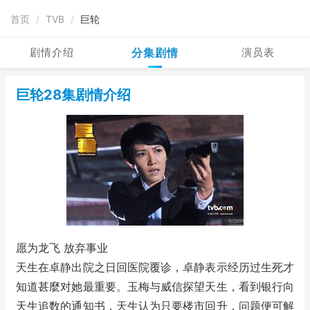
首页
/
TVB
/
巨轮
剧情介绍
分集剧情
演员表
巨轮28集剧情介绍
愿为龙飞 放弃事业
天生在卓静出院之日回医院覆诊，卓静表示经历过生死才
知道甚麼对她最重要。玉梅与威信探望天生，看到银行向
天生追数的通知书，天生认为只要楼市回升，问题便可解