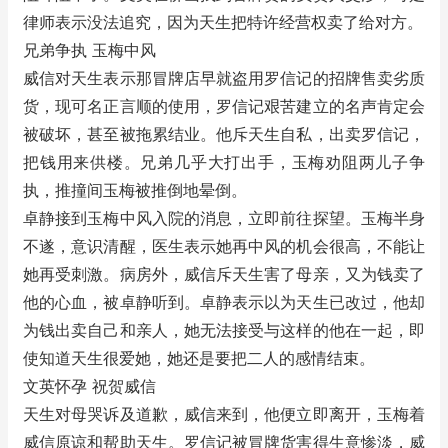
律师表示没法追究，因为天生把特许经营权卖了给对方。
兄弟争执 玉梅中风
威信对天生表示那冒牌店早就盗用罗信记的招牌售卖劣质
货，现可名正言顺的使用，罗信记艰苦建立的名声肯定会
被破坏，甚至被拖累结业。他斥天生自私，出卖罗信记，
把钱用来供楼。兄弟几乎大打出手，玉梅劝阻两儿子争
执，推撞间玉梅被推倒地晕倒。
卓静接到玉梅中风入院的消息，立即前往探望。玉梅半身
不遂，意识清醒，医生表示她再中风的机会很高，不能让
她再受刺激。病房外，威信斥天生害了母亲，又为钱卖了
他的心血，被卓静听到。卓静表示以为天生已改过，他却
为钱出卖自己和亲人，她无法接受与这样的他在一起，即
使知道天生很爱她，她还是要把二人的感情结束。
文英怀孕 祝贺威信
天生对母哭诉及道歉，威信来到，他便立即离开，玉梅着
威信原谅和帮助天生。罗信记被冒牌货害得生意惨淡，威