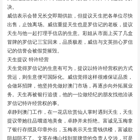
决。
威信表示会替兄长交即期供款，但提议天生把各单位尽快
出售，止蚀离场。威信重提天生也是罗信记的老板，提议
天生与他一起打理手信店的生意。彩姐从市面上买了几盒
冒牌的罗信记三宝回来，品质极差，威信与文英担心罗信
记的信誉会被假货摧毁。
天生提议 特许经营
天生觉得罗信记的生意有可为，提议以特许经营权的方式
营运，则生意便可国际化。威信觉得这样很难保证品质，
会做坏招牌，他坚持先做好澳门市场，再逐步向外拓展业
务。天生再被银行追债，他的一位做经纪的朋友找他洽谈
罗信记特许经营权的事。
卓静到澳门工作，在一花店欣赏仙人掌时遇到天生，天生
提议带她往品嚐道地美食，卓静并未拒绝。富诚见玉梅拿
了银行存摺及印章外出，玉梅表示天生需钱供楼，富诚欲
阻却阻不了。文英在佛山找到冒牌货的负责人交涉，可是