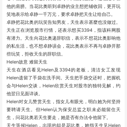
他的肩膀。当花比奥听到卓静的业主想把铺收回，更开玩
笑地表示给卓静一千万元，要求卓静把天生让给自己。
卓静把花比奥的玩笑告知男友，天生表示甚麼也没做过。
天生正在浏览股市行情，还表示想买3394，指该科网股
有潜力。天生向花比奥递辞职信，表示不想花比奥影响他
的私生活，也不想卓静误会，花比奥表示不再与卓静开那
些玩笑，拒收天生的辞职信。
Helen故意 难留天生
天生在酒店看见Helen及3394的老板，清洁女工发现
Helen遗留了手袋在洗手间。天生把手袋交还时，把握机
会与Helen交谈，Helen欣赏天生对股市的独特见解，约
他翌日见面详谈。
Helen对女儿赞赏天生，指女儿有眼光，明白她为何坚持
要聘请天生。但Helen认为保安总监之职未必能留住天
生，问花比奥若天生要走，她是否有办法令他留下。
天生等候Helen，出现的却是花比奥，她指天生见Helen