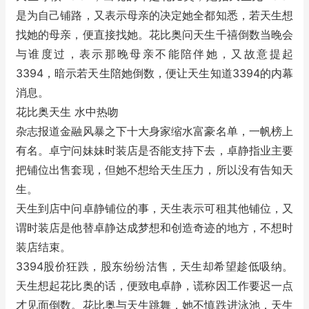
是为自己铺路，又表示母亲的决定她全都知悉，若天生想
找她的母亲，便直接找她。花比奥问天生千禧倒数当晚会
与谁度过，表示那晚母亲不能陪伴她，又故意提起
3394，暗示若天生陪她倒数，便让天生知道3394的内幕
消息。
花比奥天生 水中热吻
杂志报道金融风暴之下十大身家缩水富豪名单，一帆榜上
有名。卓宁问妹妹时装店是否能支持下去，卓静指业主要
把铺位出售套现，但她不想给天生压力，所以没有告知天
生。
天生到店中问卓静铺位的事，天生表示可租其他铺位，又
谓时装店是他替卓静达成梦想和创造奇迹的地方，不想时
装店结束。
3394股价狂跌，股东纷纷沽售，天生却希望趁低吸纳。
天生想起花比奥的话，便致电卓静，谎称因工作要迟一点
才见面倒数。花比奥与天生跳舞，她不慎跌进泳池，天生