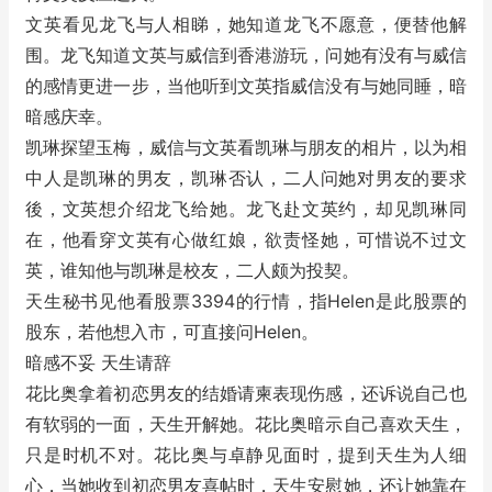
文英看见龙飞与人相睇，她知道龙飞不愿意，便替他解
围。龙飞知道文英与威信到香港游玩，问她有没有与威信
的感情更进一步，当他听到文英指威信没有与她同睡，暗
暗感庆幸。
凯琳探望玉梅，威信与文英看凯琳与朋友的相片，以为相
中人是凯琳的男友，凯琳否认，二人问她对男友的要求
後，文英想介绍龙飞给她。龙飞赴文英约，却见凯琳同
在，他看穿文英有心做红娘，欲责怪她，可惜说不过文
英，谁知他与凯琳是校友，二人颇为投契。
天生秘书见他看股票3394的行情，指Helen是此股票的
股东，若他想入市，可直接问Helen。
暗感不妥 天生请辞
花比奥拿着初恋男友的结婚请柬表现伤感，还诉说自己也
有软弱的一面，天生开解她。花比奥暗示自己喜欢天生，
只是时机不对。花比奥与卓静见面时，提到天生为人细
心，当她收到初恋男友喜帖时，天生安慰她，还让她靠在