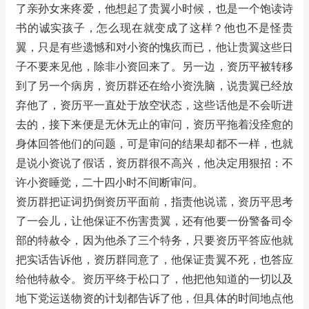
了亲孙女来疼爱，他想起了贵翼小时候，也是一个饱读诗
书的诚实孩子，怎么现在就变成了这样？他也不是怪贵
翼，只是有些遗憾和对小资的愧疚而已，他让贵翼这些日
子不要来见他，除非小资回来了。另一边，资历平被转移
到了另一个病房，资历群还在给小资洗脑，说贵翼已经放
弃他了，资历平一直处于放空状态，这些话他是不会听进
去的，接下来便是无休无止的审问，资历平拖着没痊愈的
身体回答他们的问题，可是审问的结果却都不一样，也就
是说小资说了假话，资历群很不高兴，他决定用狠招：不
许小资睡觉，二十四小时不间断审问。
资历群把证词扔倒资历平面前，指责他说谎，资历平思考
了一会儿，让他保证不伤害贵翼，还有他要一份警备司令
部的特赦令，因为他杀了三个特务，只要资历平答应他就
把实话告诉他，资历群同意了，他保证贵翼不死，也答应
给他特赦令。资历平终于松口了，他把他知道的一切以及
地下党运送物资的计划都告诉了他，但具体的时间地点他