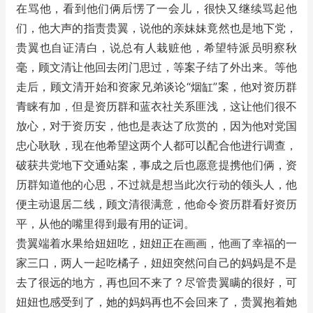
在骂他，看到他们俩后愣了一会儿，很快又继续骂起他
们，他大声的指责贵翼，说他的亲妹妹竟然也是地下党，
贵翼也自证清白，说总有人栽赃他，希望特派员明察秋
毫，顾文清让他回去闭门思过，等案子结了外出来。等他
走后，顾文清开始和资家兄弟谈论“烟缸”案，他对资历群
青睐有加，但是资历群和蓝衣社关系匪浅，这让他们很不
放心，对于资历安，他也是表达了欣赏的，因为他对党国
忠心耿耿，现在他希望这两个人都可以配合他进行调查，
破获共党地下交通站案，事成之后也愿意提携他们俩，资
历群知道他的心思，不过就是想当此次行动的领头人，他
便主动退居二线，顾文清很满意，他命令资历群看好资历
平，从他的嘴里得到最有用的证词。
贵翼端着水果给妞妞吃，妞妞正在画画，他画了幸福的一
家三口，两人一起吃橘子，妞妞突然问自己的妈妈是不是
去了很远的地方，再也回不来了？尽管贵翼瞒的很好，可
妞妞也感受到了，她的妈妈再也不会回来了，贵翼抱着她