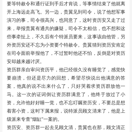
要等特赦令和通行证到手后才肯说，等事情结束了他就离
开上海远走高飞。另一边，贵翼见到司令，说了他想军事
演习的事，司令很高兴，也同意了，这时资历安又走了过
来，举报贵翼有通共的嫌疑，司令不太相信，也不想和这
些事牵扯上，不久后有个特派员要来，这事该由他管，另
外资历安还不忘为小资要个特赦令。贵翼猜到资历安肯定
在司令面前举报他了，不过暂时他还不怕，反倒是对资历
安却越来越讨厌。
资历群亲自审问资历平，他已经很久没有睡觉了，感觉快
要崩溃，但还是尽力的回想，希望尽快说出他满意的答
案，他真的说不出来什么了，只好哭着求资历群放他一
马。这一次的证词倒让资历群满意了，他终于放过了小
资，允许他好好睡一觉，也不忘叮嘱资历安，不要总是想
着害小资，这时下属来报，说特派员顾文清来了，他是上
级派来专查“烟缸”一案的。
资历安、资历群一起去见顾文清，贵翼也在那，顾文清正