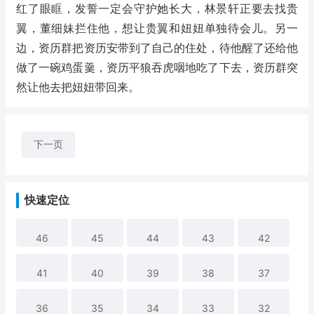
红了眼眶，发誓一定会守护她长大，林景轩正要去找贵
翼，董细妹拦住他，想让贵翼和妞妞单独待会儿。另一
边，资历群把资历安带到了自己的住处，待他醒了还给他
做了一碗鸡蛋羹，资历平狼吞虎咽地吃了下去，资历群突
然让他去把妞妞带回来。
下一页
快速定位
46
45
44
43
42
41
40
39
38
37
36
35
34
33
32