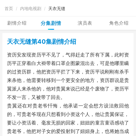
首页
/
内地电视剧
/
天衣无缝
剧情介绍
分集剧情
演员表
角色介绍
天衣无缝第40集剧情介绍
资历安
发现
资历平
不见了，气得赶走了所有下属，此时资
历平正穿着白大褂带着口罩企图蒙混出去，可是他哪里瞒
的过
资历群
，他把资历平拦了下来，资历平说刚刚有杀手
来杀他，他需要转移到一个更安全的地方，资历群说是
贵
翼
派人来杀他的，他对贵翼来说已经是个废物了，资历平
不发一言，又被带了回去。
贵翼还在对贵老爷忏悔，他承诺一定会想方设法救回他
的，可贵老爷现在只想看到小资这个人，他让贵翼保证，
要让小资活着、毫发无损的回家，妞妞的童言童语感动了
贵老爷，他把对子女的爱投射到了妞妞身上，也将她当成