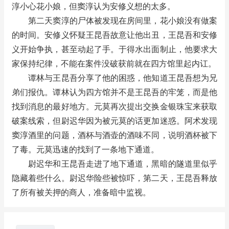
淳小心花小娘，但窦淳认为安修义想的太多。
第二天窦淳的尸体被发现在房间里，花小娘没有做案
的时间。安修义怀疑王昆吾故意让他出丑，王昆吾和安修
义开始争执，甚至动起了手。于得水出面制止，他要求大
家保持纪律，不能在案件没破获前就在四方馆里起内讧。
谭林与王昆吾分享了他的困惑，他知道王昆吾想为兄
弟们报仇。谭林认为四方馆并不是王昆吾的牢笼，而是他
找到消息的最好地方。元莫再次提出交换金银珠宝来获取
破案线索，但尉迟华因为被元莫的话更加迷惑。阿术发现
窦淳酒里的问题，酒杯与酒壶的酒味不同，说明酒杯被下
了毒。元莫迅速的找到了一条地下通道。
尉迟华和王昆吾走进了地下通道，黑暗的隧道里似乎
隐藏着些什么。尉迟华险些被惊吓，第二天，王昆吾释放
了所有被关押的商人，准备暗中监视。