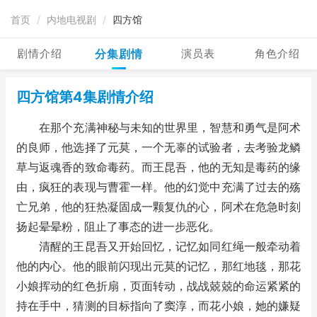
首页
/
内地电视剧
/
四方馆
剧情介绍
分集剧情
演员表
角色介绍
四方馆第4集剧情介绍
在那个充满神秘与未知的世界里，智慧和勇气是阿术
的良师，他选择了元莫，一个无辜的试验者，去考验龙鳞
草与返魂香的致命毒药。而王昆吾，他的无知是毒药的缘
由，疯狂的表现与曹霍一样。他的幻觉中充满了过去的殇
亡兄弟，他的狂热凝固成一颗复仇的心，阿术在危急时刻
扬起晕晕粉，阻止了事态的进一步恶化。
清醒的王昆吾又开始回忆，记忆如同红绳一般牵动着
他的内心。他的眼前闪现出元莫的记忆，那红地毯，那花
小娘挥动的红色折扇，页面转动，战战兢兢的命运紧紧的
持在手中，猜测的目标指向了窦淳，而花小娘，她的嫌疑