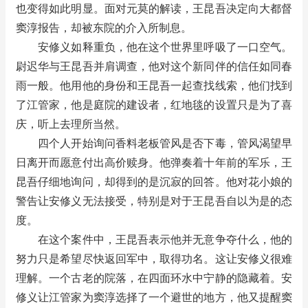
也变得如此明显。面对元莫的解读，王昆吾决定向大都督
窦淳报告，却被东院的介入所制息。
安修义如释重负，他在这个世界里呼吸了一口空气。
尉迟华与王昆吾并肩调查，他对这个新同伴的信任如同春
雨一般。他用他的身份和王昆吾一起查找线索，他们找到
了江管家，他是庭院的建设者，红地毯的设置只是为了喜
庆，听上去理所当然。
四个人开始询问香料老板管风是否下毒，管风渴望早
日离开而愿意付出高价赎身。他弹奏着十年前的军乐，王
昆吾仔细地询问，却得到的是沉寂的回答。他对花小娘的
警告让安修义无法接受，特别是对于王昆吾自以为是的态
度。
在这个案件中，王昆吾表示他并无意争夺什么，他的
努力只是希望尽快返回军中，取得功名。这让安修义很难
理解。一个古老的院落，在四面环水中宁静的隐藏着。安
修义让江管家为窦淳选择了一个避世的地方，他又提醒窦