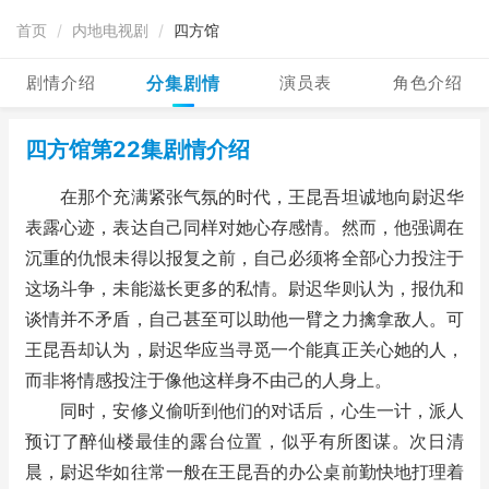
首页
/
内地电视剧
/
四方馆
剧情介绍
分集剧情
演员表
角色介绍
四方馆第22集剧情介绍
在那个充满紧张气氛的时代，王昆吾坦诚地向尉迟华
表露心迹，表达自己同样对她心存感情。然而，他强调在
沉重的仇恨未得以报复之前，自己必须将全部心力投注于
这场斗争，未能滋长更多的私情。尉迟华则认为，报仇和
谈情并不矛盾，自己甚至可以助他一臂之力擒拿敌人。可
王昆吾却认为，尉迟华应当寻觅一个能真正关心她的人，
而非将情感投注于像他这样身不由己的人身上。
同时，安修义偷听到他们的对话后，心生一计，派人
预订了醉仙楼最佳的露台位置，似乎有所图谋。次日清
晨，尉迟华如往常一般在王昆吾的办公桌前勤快地打理着