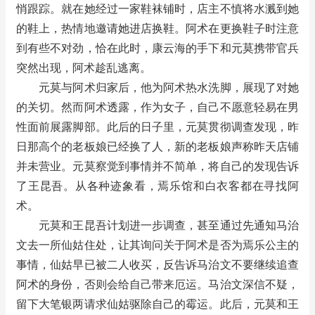
悄跟踪。就在她经过一家鞋袜铺时，店主不慎将水溅到她
的鞋上，热情地邀请她进店换鞋。阿术在更换鞋子时注意
到有些不对劲，恰在此时，康云海的手下和元莫携带官兵
突然出现，阿术趁乱逃离。
元莫与阿术归家后，他为阿术热水洗脚，展现了对她
的关切。然而阿术透露，作为女子，自己不愿意轻易在男
性面前展露脚部。此后的日子里，元莫贯彻调查发现，昨
日那高个的老板娘已经换了人，新的老板娘声称昨天店铺
并未营业。元莫察觉到事情并不简单，将自己的发现告诉
了王昆吾。从各种迹象看，焉乐馆和白衣客都在寻找阿
术。
元莫和王昆吾计划进一步调查，甚至通过先通知马治
文去一所仙姑住处，让其询问关于阿术是否为焉乐公主的
事情，仙姑早已被二人收买，反告诉马治文不要继续追查
阿术的身份，否则会给自己带来厄运。马治文深信不疑，
留下大笔银两请求仙姑驱除自己的霉运。此后，元莫和王