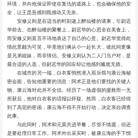
环境，并向他保证即使在复仇的道路上，也会确保他的安
全，让王昆吾感到既感动又无奈。
安修义则是在适当的时刻递上醉仙楼的请柬，引尉迟
华前去。在醉仙楼的聚餐上，尉迟华的心思全在美食上，
而安修义则直言不讳地表达了自己的心意。尉迟华觉得此
情此景颇为可笑，毕竟他们俩从小一起长大，彼此间更像
是兄弟姐妹，而非情侣。安修义则认为二人门当户对，是
最合适的人选，但尉迟华的回应却让他感到尴尬无措。
在城市的另一端，白衣客悄然潜入焉乐馆与康云海秘
密会面，告知他重要的消息：阿术正是他们要找的关键人
物。康云海对此并不全信。经历了一场虚假的援救而一无
所获后，他对白衣客的话报以怀疑。然而，白衣客已经得
到了高层的密函，康云海不得不开始行动，决定亲自调查
此事。
与此同时，阿术和元莫共进早餐，尽管不情愿，但还
是要处理日常工作。阿术外出采买时，被康云海的手下悄