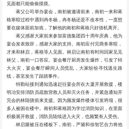
见面都只能偷偷摸摸。
蒋父公司举办宴会，南初被邀请前来，南初一来和蒋
格寒暄过程中遇到冉冬杨，冉冬杨还是不改本性，一度想
要在媒体面前加戏，了解他的南初和蒋格只好借机离开。
蒋父感谢大家前来参加富德集团四十周年庆典，他为
宴会发表致辞，感谢大家的支持。南初应付完商务寒暄，
才来和林启，蒋格等人见面。林启让南初有时间回家见见
林父，南初一口答应。宴会餐厅厨房发生爆炸，引发了特
大火灾，宴会餐厅瞬间人员慌乱，大家纷纷寻找逃生路
线，甚至发生了踩踏事件。
特勤站接到通知迅速赶往宴会所在大厦开展救援，楼
明冶安排消防员疏散营救人员和灭火任务，并紧急通知开
完会的林陆骁前来支援。因为频发爆炸楼体引发坍塌，很
多人被困在楼中。南初和蒋格因为学过消防知识，在里面
积极展开救援，消防员陆续进入火灾，也频繁有人受伤。
林启腿被压在楼板下，南初，严黛和徐智艺合力将他