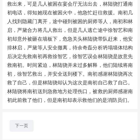
救出来，可是几人被困在宴会厅无法出去，林陆骁打通南
初电话，得知她现在被困火中，他急忙赶往救援。南初几
人找到隐藏门离开，途中碰到被困的厨师等人，南初和林
启，严黛合力将几人救出，但是几人逃亡途中徐智艺和南
初却意外被砸在墙板下，危急关头林陆骁带队赶来，他安
排林启，严黛等人安全撤离，待余奇磊分析坍塌墙体结构
后决定先救南初再救徐智艺，徐智艺误会林陆骁是故意先
救南初。时间紧迫，林陆骁并未过多解释，他们陆续将南
初，徐智艺救出，并安全送到楼下。南初感谢林陆骁再次
救了自己，但是林陆骁却认为这次是南初自己救了自己。
林陆骁将南初送到急救地方处理伤口，被救的厨师感谢南
初此前救了他们，但是南初却表示救他们的是消防员们。
下一页