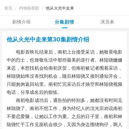
首页
/
内地电视剧
/
他从火光中走来
剧情介绍
分集剧情
演员表
他从火光中走来第30集剧情介绍
电影首映礼结束后，南初上台接受采访，她敬畏电影
中的烈士，也致敬生活中那些最美的逆行者。林陆骁姗姗
来迟，本想找机会给南初庆贺，但南初被记者围着采访，
林陆骁始终没有找到机会，随后林陆骁又接到通知开会，
只能匆匆返回站里。南初忙完采访后才抽空和林陆骁视频
电话，分享成名后的烦恼。
南初电影成功后，通告拍的特别多，她都没有时间见
林陆骁了。南初不想工作，身为经纪人的沈光宗劝说南初
不要恋爱脑，让她以工作为重。之后的日子里，南初和林
陆骁忙于工作见面机会很少，又因为身边围绕狗仔，两人